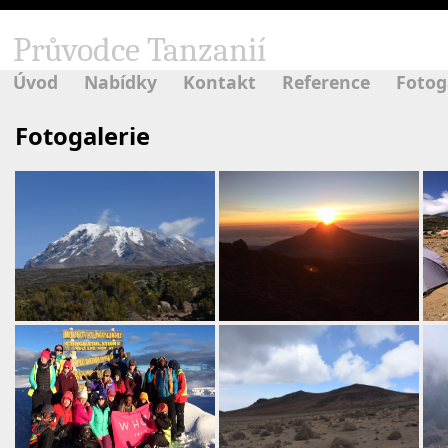
Průvodce Tanzanií
Úvod
Nabídky
Kontakt
Reference
Fotog
Fotogalerie